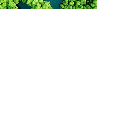
andreia.miraldo@bass.pt
matthew.osborne@bass.pt
©2025 por Biodiversity and Sustainability Solutions